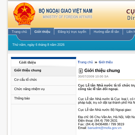
Trang chủ
Giới thiệu
Đăng ký trực tuyến
Hướng dẫn lễ tân
Liên 
Thứ năm, ngày 6 tháng 8 năm 2026
Giới thiệu
Trang chủ
Giới thiệu
Giới thiệu chung
Giới thiệu chung
30/07/2009 10:00 SA
Cơ cấu tổ chức
Cục Lễ tân Nhà nước là tổ chức tr
Chức năng nhiệm vụ
công tác lễ tân đối ngoại.
Thông báo
Cục Lễ tân Nhà nước là Cục loại I, c
pháp luật, trụ sở đặt tại thành phố Hà N
Cục Lễ tân Nhà nước Bộ Ngoại giao:
Địa chỉ: 06 Chu Văn An, Hà Nội, Việt 
Điện thoại: (84.4) 799 2631
Fax: (84.4) 8436488 / 799 3819
Email:
banudmt@mofa.gov.vn