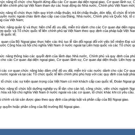
chức năng tổ chức cho Người đứng đầu các Cơ quan đại diện ngoại giao, Cơ quan lãnh sự, C
ế liên chính phủ tại Việt Nam tham dự các hoạt động do Nhà nước, Chính phủ Việt Nam mời;
ức năng tổ chức thực hiện quy trình chấp thuận, trả lời chấp thuận, đón tiếp, tổ chức lễ trìn
uyền nước ngoài chào lãnh đạo cấp cao của Đảng, Nhà nước, Chính phủ và Quốc hội, tổ c
ng của Việt Nam;
chức năng quản lý và thực hiện chế độ ưu đãi, miễn trừ dành cho các Cơ quan đại diện ngo
hợp quốc và Tổ chức quốc tế liên chính phủ tại Việt Nam theo quy định của pháp luật Việt N
lệ quốc tế;
ên quan của Bộ Ngoại giao thực hiện các thủ tục lễ tân đối ngoại đối với việc bổ nhiệm Đại 
 nước Cộng hòa xã hội chủ nghĩa Việt Nam ở nước ngoài tại Liên hợp quốc và các Tổ chức qu
 chức năng thông báo các quyết định của lãnh đạo Nhà nước, Chính phủ và quy định của phá
ại cho các Cơ quan đại diện ngoại giao, Cơ quan lãnh sự, Cơ quan đại diện thuộc Liên hợp
ới các cơ quan chức năng bảo đảm chế độ ưu đãi, miễn trừ các nước dành cho các Cơ qua
nước ngoài và tại các Tổ chức quốc tế liên chính phủ phù hợp với các quy định của luật phá
 tổ chức các sự kiện quan trọng của Việt Nam có mời khách cấp cao quốc tế, Đoàn Ngoại g
hức năng tổ chức bồi dưỡng nghiệp vụ lễ tân cho cán bộ, công chức, viên chức ngành Ngoạ
 hòa xã hội chủ nghĩa Việt Nam ở nước ngoài và các cơ quan, tổ chức khác khi có yêu cầu.
i chính và tài sản được giao theo quy định của pháp luật và phân cấp của Bộ Ngoại giao.
y quyền hoặc phân công của Bộ trưởng Bộ Ngoại giao.