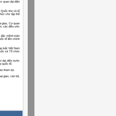
ơ quan đại diện
h Quốc thư và tổ
hức cho tập thể
ại giao, Cơ quan
am, các điều ước
sứ đặc mệnh toàn
ốc tế liên chính
p luật Việt Nam
 quốc và Tổ chức
n đại diện nước
p quốc tế;
iao tham dự.
i giao, cán bộ,