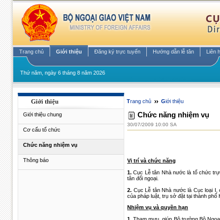
Trang chủ
Giới thiệu
Đăng ký trực tuyến
Hướng dẫn lễ tân
Liên 
Thứ năm, ngày 6 tháng 8 năm 2026
Giới thiệu
Trang chủ
Giới thiệu
Chức năng nhiệm vụ
Giới thiệu chung
30/07/2009 10:00 SA
Cơ cấu tổ chức
Chức năng nhiệm vụ
Thông báo
Vị trí và chức năng
1.
Cục Lễ tân Nhà nước là tổ chức trực
tân đối ngoại.
2.
Cục Lễ tân Nhà nước là Cục loại I,
của pháp luật, trụ sở đặt tại thành phố 
Nhiệm vụ và quyền hạn
1.
Tham mưu, giúp Bộ trưởng Bộ Ngoại g