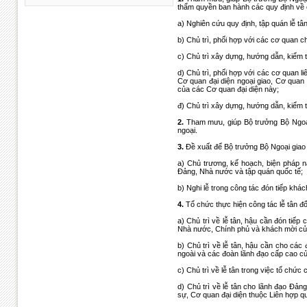
thẩm quyền ban hành các quy định về cô
a) Nghiên cứu quy định, tập quán lễ tân
b) Chủ trì, phối hợp với các cơ quan 
c) Chủ trì xây dựng, hướng dẫn, kiểm t
d) Chủ trì, phối hợp với các cơ quan l
Cơ quan đại diện ngoại giao, Cơ quan 
của các Cơ quan đại diện này;
đ) Chủ trì xây dựng, hướng dẫn, kiểm tr
2.
Tham mưu, giúp Bộ trưởng Bộ Ngoại 
ngoại.
3.
Đề xuất để Bộ trưởng Bộ Ngoại giao 
a) Chủ trương, kế hoạch, biện pháp nâ
Đảng, Nhà nước và tập quán quốc tế;
b) Nghi lễ trong công tác đón tiếp kh
4.
Tổ chức thực hiện công tác lễ tân đố
a) Chủ trì về lễ tân, hậu cần đón tiế
Nhà nước, Chính phủ và khách mời củ
b) Chủ trì về lễ tân, hậu cần cho cá
ngoài và các đoàn lãnh đạo cấp cao củ
c) Chủ trì về lễ tân trong việc tổ chứ
d) Chủ trì về lễ tân cho lãnh đạo Đản
sự, Cơ quan đại diện thuộc Liên hợp qu