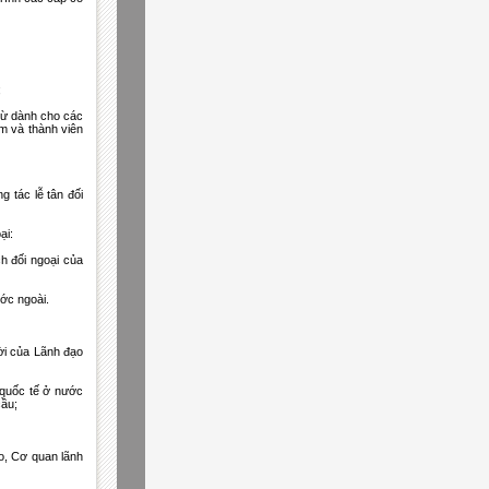
;
trừ dành cho các
am và thành viên
 tác lễ tân đối
ại:
ch đối ngoại của
ước ngoài.
mời của Lãnh đạo
 quốc tế ở nước
cầu;
o, Cơ quan lãnh