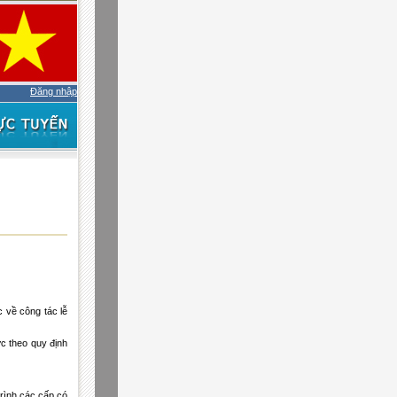
Đăng nhập
 về công tác lễ
c theo quy định
rình các cấp có