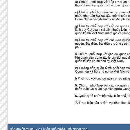
đ) Chủ trì, phối hợp với các cơ quan 
thuộc Liên hợp quốc và Tổ chức quốc t
e) Chủ trì, phối hợp với các cơ quan ch
chức cho các Đại sứ đặc mệnh toàn q
Đoàn Ngoại giao đi thăm các địa phươ
g) Chủ trì, phối hợp với các cơ quan 
lãnh sự, Cơ quan đại diện thuộc Liên 
quốc tế mà Việt Nam tham gia và thông 
h) Chủ trì, phối hợp với các đơn vị li
quyền, Đại diện, Đại diện thường trực
phủ;
i) Chủ trì, phối hợp với các cơ quan
liên quan đến công tác lễ tân đối ngo
quốc tế liên chính phủ tại Việt Nam;
k) Hướng dẫn, quản lý và phối hợp v
Cộng hòa xã hội chủ nghĩa Việt Nam ở 
l) Phối hợp với các cơ quan chức năng
5.
Chủ trì, phối hợp với các cơ quan c
nhân viên Cơ quan đại diện nước Cộng
6.
Quản lý tổ chức bộ máy, biên chế, tà
7.
Thực hiện các nhiệm vụ khác theo ủ
Bản quyền thuộc Cục Lễ tân Nhà nước - Bộ Ngoại giao.