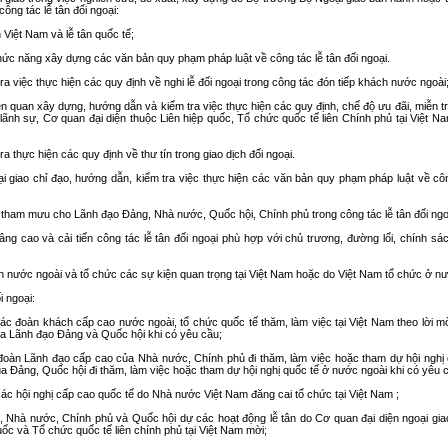
ng tác lễ tân đối ngoại:
 Việt Nam và lễ tân quốc tế;
chức năng xây dựng các văn bản quy phạm pháp luật về công tác lễ tân đối ngoại.
ra việc thực hiện các quy định về nghi lễ đối ngoại trong công tác đón tiếp khách nước ngoài
iên quan xây dựng, hướng dẫn và kiểm tra việc thực hiện các quy định, chế độ ưu đãi, miễn 
lãnh sự, Cơ quan đại diện thuộc Liên hiệp quốc, Tổ chức quốc tế liên Chính phủ tại Việt N
a thực hiện các quy định về thư tín trong giao dịch đối ngoại.
giao chỉ đạo, hướng dẫn, kiểm tra việc thực hiện các văn bản quy phạm pháp luật về công
tham mưu cho Lãnh đạo Đảng, Nhà nước, Quốc hội, Chính phủ trong công tác lễ tân đối ngo
ng cao và cải tiến công tác lễ tân đối ngoại phù hợp với chủ trương, đường lối, chính sá
ách nước ngoài và tổ chức các sự kiện quan trọng tại Việt Nam hoặc do Việt Nam tổ chức ở n
i ngoại:
p các đoàn khách cấp cao nước ngoài, tổ chức quốc tế thăm, làm việc tại Việt Nam theo lời 
a Lãnh đạo Đảng và Quốc hội khi có yêu cầu;
c đoàn Lãnh đạo cấp cao của Nhà nước, Chính phủ đi thăm, làm việc hoặc tham dự hội nghị
a Đảng, Quốc hội đi thăm, làm việc hoặc tham dự hội nghị quốc tế ở nước ngoài khi có yêu 
c các hội nghị cấp cao quốc tế do Nhà nước Việt Nam đăng cai tổ chức tại Việt Nam ;
g, Nhà nước, Chính phủ và Quốc hội dự các hoạt động lễ tân do Cơ quan đại diện ngoại gia
ốc và Tổ chức quốc tế liên chính phủ tại Việt Nam mời;