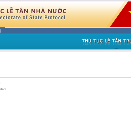
ệ
o
t Nam