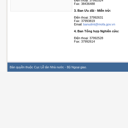
Điện thoại: 37992524
Fax: 38436488
3. Ban Ưu đãi - Miễn trừ:
Điện thoại: 37992631
Fax: 37993819
Email:
banudmt@mofa.gov.vn
4. Ban Tổng hợp Nghiên cứu:
Điện thoại: 37992528
Fax: 37992614
Bản quyền thuộc Cục Lễ tân Nhà nước - Bộ Ngoại giao.