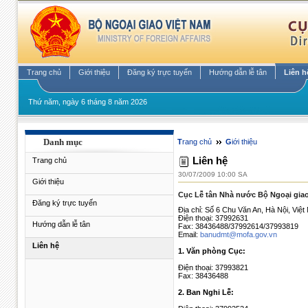
Trang chủ
Giới thiệu
Đăng ký trực tuyến
Hướng dẫn lễ tân
Liên h
Thứ năm, ngày 6 tháng 8 năm 2026
Danh mục
Trang chủ
Giới thiệu
Liên hệ
Trang chủ
30/07/2009 10:00 SA
Giới thiệu
Cục Lễ tân Nhà nước Bộ Ngoại gia
Đăng ký trực tuyến
Địa chỉ: Số 6 Chu Văn An, Hà Nội, Việ
Điện thoại: 37992631
Hướng dẫn lễ tân
Fax: 38436488/37992614/37993819
Email:
banudmt@mofa.gov.vn
Liên hệ
1. Văn phòng Cục:
Điện thoại: 37993821
Fax: 38436488
2. Ban Nghi Lễ: