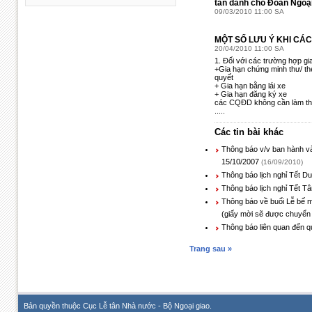
tân dành cho Đoàn Ngoại
09/03/2010 11:00 SA
MỘT SỐ LƯU Ý KHI CÁ
20/04/2010 11:00 SA
1. Đối với các trường hợp gi
+Gia hạn chứng minh thư/ thẻ
quyết
+ Gia hạn bằng lái xe
+ Gia hạn đăng ký xe
các CQĐD không cần làm thủ
.....
Các tin bài khác
Thông báo v/v ban hành v
15/10/2007
(16/09/2010)
Thông báo lịch nghỉ Tết D
Thông báo lịch nghỉ Tết T
Thông báo về buổi Lễ bế m
(giấy mời sẽ được chuyển 
Thông báo liên quan đến quy
Trang sau »
Bản quyền thuộc Cục Lễ tân Nhà nước - Bộ Ngoại giao.