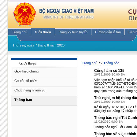
Trang chủ
Giới thiệu
Đăng ký trực tuyến
Hướng dẫn lễ tân
Liên 
Thứ sáu, ngày 7 tháng 8 năm 2026
Giới thiệu
Trang chủ
Thông báo
Công hàm số 135
Giới thiệu chung
26/12/2009 10:00 SA
Việc tạm nhập khẩu ô tô đã q
Cơ cấu tổ chức
03/2007/TTLB-BCT-BTC-BNG n
hàm số 160/BNG-LT ngày 29/1
Chức năng nhiệm vụ
quy định trong các trường hợ
Thử nghiệm hệ thống đăng
Thông báo
29/12/2009 10:00 SA
Kể từ ngày 1/1/2010, Cục Lễ
đăng ký xe, đăng ký nhập khẩ
Thông báo nghỉ Tết Can
11/02/2010 9:00 SA
Thông báo nghỉ Tết Canh Dầ
Thông báo về việc chính 